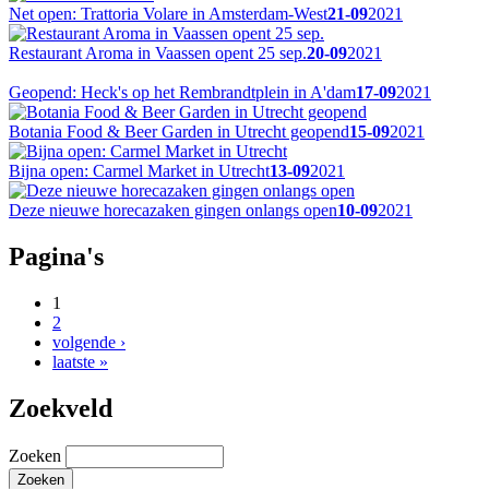
Net open: Trattoria Volare in Amsterdam-West
21-09
2021
Restaurant Aroma in Vaassen opent 25 sep.
20-09
2021
Geopend: Heck's op het Rembrandtplein in A'dam
17-09
2021
Botania Food & Beer Garden in Utrecht geopend
15-09
2021
Bijna open: Carmel Market in Utrecht
13-09
2021
Deze nieuwe horecazaken gingen onlangs open
10-09
2021
Pagina's
1
2
volgende ›
laatste »
Zoekveld
Zoeken