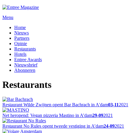
Menu
Home
Nieuws
Partners
Opinie
Restaurants
Hotels
Entree Awards
Nieuwsbrief
Abonneren
Restaurants
Restaurant Wilde Zwijnen opent Bar Bachrach in A'dam
03-11
2021
Net heropend: Vegan pizzeria Mastino in A’dam
29-09
2021
Restaurant No Rules opent tweede vestiging in A’dam
24-09
2021