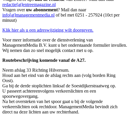
redactie[at]entreemagazine.nl
Vragen over
uw abonnement
? Mail dan naar
info[at]managementmedia.nl
of bel met 0251 - 257924 (10ct per
minuut)
Klik hier als u een adreswijziging wilt doorgeven.
Voor meer informatie over de dienstverlening van
ManagementMedia B.V. kunt u het onderstaande formulier invullen.
Wij nemen dan zo snel mogelijk contact met u op.
Routebeschrijving komende vanaf de A27.
Neem afslag 33 Richting Hilversum.
Houd aan het eind van de afslag rechts aan (volg borden Ring
Oost).
Ga bij de derde stoplichten linksaf de Soestdijkerstraatweg op.
U passeert achtereenvolgens verkeerslichten en een
spoorwegovergang.
Na het oversteken van het spoor gaat u bij de volgende
verkeerslichten ook rechtdoor. ManagementMedia bevindt zich
direct na deze lichten aan uw rechterhand.