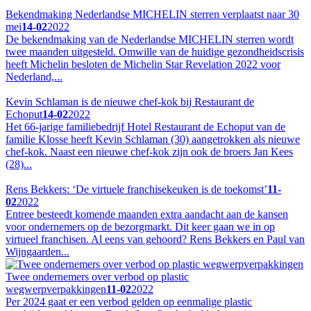
Bekendmaking Nederlandse MICHELIN sterren verplaatst naar 30
mei
14-02
2022
De bekendmaking van de Nederlandse MICHELIN sterren wordt
twee maanden uitgesteld. Omwille van de huidige gezondheidscrisis
heeft Michelin besloten de Michelin Star Revelation 2022 voor
Nederland,...
Kevin Schlaman is de nieuwe chef-kok bij Restaurant de
Echoput
14-02
2022
Het 66-jarige familiebedrijf Hotel Restaurant de Echoput van de
familie Klosse heeft Kevin Schlaman (30) aangetrokken als nieuwe
chef-kok. Naast een nieuwe chef-kok zijn ook de broers Jan Kees
(28)...
Rens Bekkers: ‘De virtuele franchisekeuken is de toekomst’
11-
02
2022
Entree besteedt komende maanden extra aandacht aan de kansen
voor ondernemers op de bezorgmarkt. Dit keer gaan we in op
virtueel franchisen. Al eens van gehoord? Rens Bekkers en Paul van
Wijngaarden...
Twee ondernemers over verbod op plastic
wegwerpverpakkingen
11-02
2022
Per 2024 gaat er een verbod gelden op eenmalige plastic