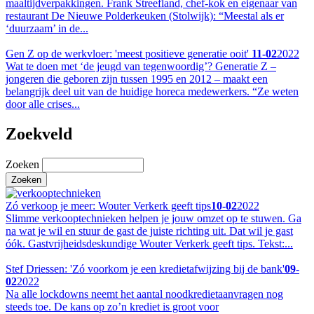
maaltijdverpakkingen. Frank Streefland, chef-kok en eigenaar van
restaurant De Nieuwe Polderkeuken (Stolwijk): “Meestal als er
‘duurzaam’ in de...
Gen Z op de werkvloer: 'meest positieve generatie ooit'
11-02
2022
Wat te doen met ‘de jeugd van tegenwoordig’? Generatie Z –
jongeren die geboren zijn tussen 1995 en 2012 – maakt een
belangrijk deel uit van de huidige horeca medewerkers. “Ze weten
door alle crises...
Zoekveld
Zoeken
Zó verkoop je meer: Wouter Verkerk geeft tips
10-02
2022
Slimme verkooptechnieken helpen je jouw omzet op te stuwen. Ga
na wat je wil en stuur de gast de juiste richting uit. Dat wil je gast
óók. Gastvrijheidsdeskundige Wouter Verkerk geeft tips. Tekst:...
Stef Driessen: 'Zó voorkom je een kredietafwijzing bij de bank'
09-
02
2022
Na alle lockdowns neemt het aantal noodkredietaanvragen nog
steeds toe. De kans op zo’n krediet is groot voor