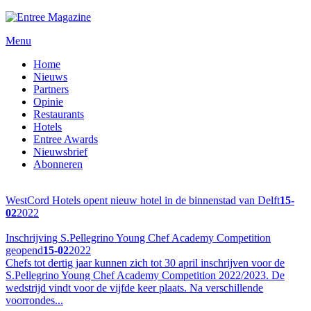
Menu
Home
Nieuws
Partners
Opinie
Restaurants
Hotels
Entree Awards
Nieuwsbrief
Abonneren
WestCord Hotels opent nieuw hotel in de binnenstad van Delft
15-
02
2022
Inschrijving S.Pellegrino Young Chef Academy Competition
geopend
15-02
2022
Chefs tot dertig jaar kunnen zich tot 30 april inschrijven voor de
S.Pellegrino Young Chef Academy Competition 2022/2023. De
wedstrijd vindt voor de vijfde keer plaats. Na verschillende
voorrondes...