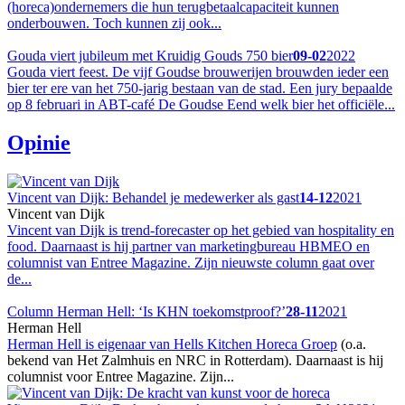
(horeca)ondernemers die hun terugbetaalcapaciteit kunnen
onderbouwen. Toch kunnen zij ook...
Gouda viert jubileum met Kruidig Gouds 750 bier
09-02
2022
Gouda viert feest. De vijf Goudse brouwerijen brouwden ieder een
bier ter ere van het 750-jarig bestaan van de stad. Een jury bepaalde
op 8 februari in ABT-café De Goudse Eend welk bier het officiële...
Opinie
Vincent van Dijk: Behandel je medewerker als gast
14-12
2021
Vincent van Dijk
Vincent van Dijk is trend-forecaster op het gebied van hospitality en
food. Daarnaast is hij partner van marketingbureau HBMEO en
columnist van Entree Magazine. Zijn nieuwste column gaat over
de...
Column Herman Hell: ‘Is KHN toekomstproof?’
28-11
2021
Herman Hell
Herman Hell is eigenaar van
Hells Kitchen Horeca Groep
(o.a.
bekend van Het Zalmhuis en NRC in Rotterdam). Daarnaast is hij
columnist voor Entree Magazine. Zijn...