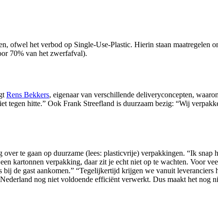
n, ofwel het verbod op Single-Use-Plastic. Hierin staan maatregelen om
 voor 70% van het zwerfafval).
egt
Rens Bekkers
, eigenaar van verschillende deliveryconcepten, waaro
niet tegen hitte.” Ook Frank Streefland is duurzaam bezig: “Wij verpak
over te gaan op duurzame (lees: plasticvrije) verpakkingen. “Ik snap 
n kartonnen verpakking, daar zit je echt niet op te wachten. Voor veel
s bij de gast aankomen.” “Tegelijkertijd krijgen we vanuit leveranciers h
 Nederland nog niet voldoende efficiënt verwerkt. Dus maakt het nog niet