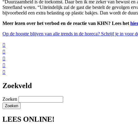
“Duurzaamheid is de toekomst. Daar ben ik me zeker van bewust en als 
Streefland weten. “Uiteindelijk zal de gast die bestelt de gevolgen e
bijvoorbeeld een extra belasting op plastic bakjes. Dan wordt de duur
Meer lezen over het verbod en de reactie van KHN? Lees het
hie
Op de hoogte blijven van alle trends in de horeca? Schrijf je in voor 





Zoekveld
Zoeken
LEES ONLINE!