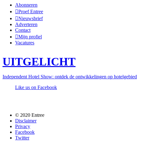
Abonneren
Proef Entree
Nieuwsbrief
Adverteren
Contact
Mijn profiel
Vacatures
UITGELICHT
Independent Hotel Show: ontdek de ontwikkelingen op hotelgebied
Like us on Facebook
Follow us @entreemag
© 2020 Entree
Disclaimer
Privacy
Facebook
Twitter