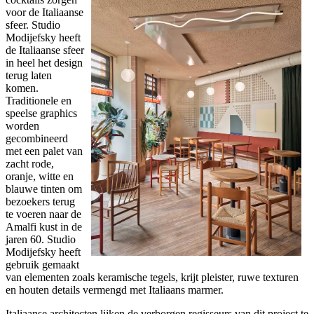
voor de Italiaanse
sfeer. Studio
Modijefsky heeft
de Italiaanse sfeer
in heel het design
terug laten
komen.
Traditionele en
speelse graphics
worden
gecombineerd
met een palet van
zacht rode,
oranje, witte en
blauwe tinten om
bezoekers terug
te voeren naar de
Amalfi kust in de
jaren 60. Studio
Modijefsky heeft
gebruik gemaakt
van elementen zoals keramische tegels, krijt pleister, ruwe texturen
en houten details vermengd met Italiaans marmer.
Italiaanse architecten lijken de verborgen regisseurs van dit project te