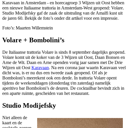
Karavaan in Amsterdam - en horecagroep 3 Wijzen uit Oost hebben
een nieuwe Italiaanse trattoria in Amsterdam-West geopend: Volare.
Studio Modijefsky gaf de zaak de uitstraling van de Amalfi kust uit
de jaren 60. Bekijk de foto’s onder dit artikel voor een impressie.
Foto’s: Maarten Willemstein
Volare + Bombolini’s
De Italiaanse trattoria Volare is sinds 8 september dagelijks geopend.
Volare komt uit de koker van de 3 Wijzen uit Oost, Daan Bonsen en
Arne de Wit. Daan en Arne openden vorig jaar samen met De Drie
Wijzen uit Oost
Karavaan
. Na een corona jaar waarin Karavaan veel
dicht was, is er nu dus een tweede zaak geopend. Of als je
Bomboloni’s meerekent ook een derde. In trattoria Volare opent
tijdens de weekenddagen (donderdag t/m zaterdag) namelijk
aperitivo bar Bomboloni’s de deuren. De cocktailbar bevindt zich in
een aparte ruimte, gescheiden van het restaurant.
Studio Modijefsky
Niet alleen de
kaart en de
cocktails zorgen