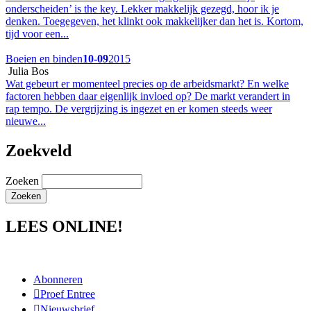
onderscheiden’ is the key. Lekker makkelijk gezegd, hoor ik je
denken. Toegegeven, het klinkt ook makkelijker dan het is. Kortom,
tijd voor een...
Boeien en binden
10-09
2015
Julia Bos
Wat gebeurt er momenteel precies op de arbeidsmarkt? En welke
factoren hebben daar eigenlijk invloed op? De markt verandert in
rap tempo. De vergrijzing is ingezet en er komen steeds weer
nieuwe...
Zoekveld
Zoeken
LEES ONLINE!
Abonneren
Proef Entree
Nieuwsbrief