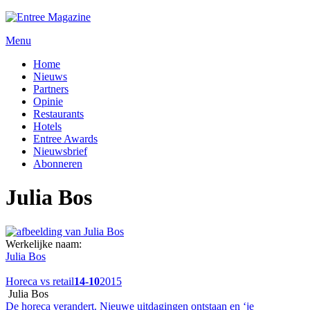
Menu
Home
Nieuws
Partners
Opinie
Restaurants
Hotels
Entree Awards
Nieuwsbrief
Abonneren
Julia Bos
Werkelijke naam:
Julia Bos
Horeca vs retail
14-10
2015
Julia Bos
De horeca verandert. Nieuwe uitdagingen ontstaan en ‘je